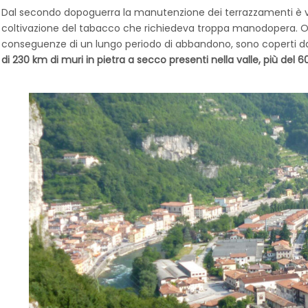
Dal secondo dopoguerra la manutenzione dei terrazzamenti è ve
coltivazione del tabacco che richiedeva troppa manodopera. O
conseguenze di un lungo periodo di abbandono, sono coperti dal
di 230 km di muri in pietra a secco presenti nella valle, più del 6