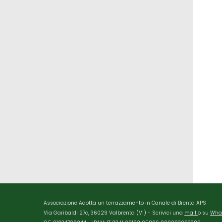
Associazione Adotta un terrazzamento in Canale di Brenta APS
Via Garibaldi 27c, 36029 Valbrenta (VI) - Scrivici una
mail
o su
Wha