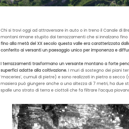
Chi si trovi oggi ad attraversare in auto o in treno il Canale di Br
montani rimane stupito dai terrazzamenti che si innalzano fino 
fino alla metà del XX secolo questa valle era caratterizzata dal
conferito ai versanti un paesaggio unico per imponenza e diffu
I terrazzamenti trasformano un versante montano a forte penden
superfici adatte alla coltivazione.
I muri di sostegno dei piani ter
‘maceries’, cumuli di pietre) e sono realizzati in pietra a secco
masiera può giungere anche a una altezza di 7 metri, ha due strat
spalle uno strato di terra e ciottoli che fa filtrare l’acqua piovan