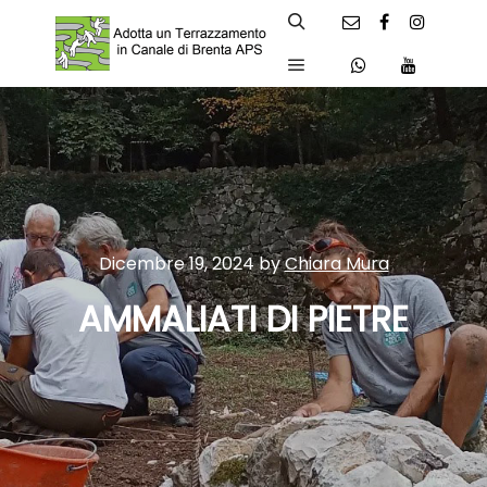
Search
Main menu
Dicembre 19, 2024
by
Chiara Mura
AMMALIATI DI PIETRE