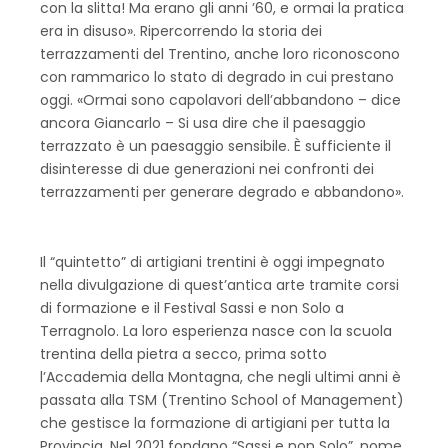
con la slitta! Ma erano gli anni ’60, e ormai la pratica
era in disuso». Ripercorrendo la storia dei
terrazzamenti del Trentino, anche loro riconoscono
con rammarico lo stato di degrado in cui prestano
oggi. «Ormai sono capolavori dell’abbandono – dice
ancora Giancarlo – Si usa dire che il paesaggio
terrazzato è un paesaggio sensibile. È sufficiente il
disinteresse di due generazioni nei confronti dei
terrazzamenti per generare degrado e abbandono».
Il “quintetto” di artigiani trentini è oggi impegnato
nella divulgazione di quest’antica arte tramite corsi
di formazione e il Festival Sassi e non Solo a
Terragnolo. La loro esperienza nasce con la scuola
trentina della pietra a secco, prima sotto
l’Accademia della Montagna, che negli ultimi anni è
passata alla TSM (Trentino School of Management)
che gestisce la formazione di artigiani per tutta la
Provincia. Nel 2021 fondano “Sassi e non Solo”, nome