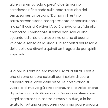
alti e ci si arriva solo a piedi” dice Ermanno
sorridendo riflettendo sulle caratteristiche dei
terrazzamenti nostrani. “Da noi in Trentino i
terrazzamenti sono maggiormente accessibili con i
mezzi”. E quindi Coltiva l’Arte è anche una sfida alla
comodità. Il viandante si arma non solo di uno
sguardo attento e curioso, ma anche di buona
volontà e senso della sfida. E la scoperta dei tesori e
delle bellezze diventa quindi un traguardo per spiriti
impavidi.
«Da noi in Trentino era molto usata la slitta. Tant’è
che ci sono ancora selciati con i solchi di usura
causata dalle lame delle slitte. Le portavamo su
vuote, e di nuovo giù stracariche, molte volte anche
di pietre – ricorda Giancarlo – Da noi i sentieri sono
larghi massimo un metro e mezzo o due, e io ho
avuto la fortuna di percorrerli con mio padre ancora