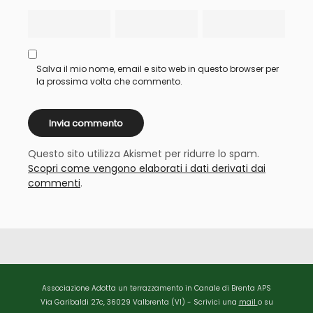
Salva il mio nome, email e sito web in questo browser per
la prossima volta che commento.
Questo sito utilizza Akismet per ridurre lo spam.
Scopri come vengono elaborati i dati derivati dai
commenti
.
Associazione Adotta un terrazzamento in Canale di Brenta APS
Via Garibaldi 27c, 36029 Valbrenta (VI) - Scrivici una
mail
o su