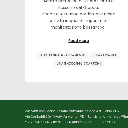
Adotta partecipa a Di Rara Pianta a
Bassano del Grappa.
Anche quest’anno portiamo le noste
attività in questa importante
manifestazione bassanese-
Read more
ADOTTAUNTERRAZZAMENTO
DIRARAPIANTA
UNANNOCONGLISCARPONI
Associazione Adotta un terrazzamento in Canale di Brenta APS
Via Garibaldi 27c, 36029 Valbrenta (VI) - Scrivici una
mail
o su
Wha
C.F. 91034700244 - IBAN: IT 23 H 08102 05886 000003063389