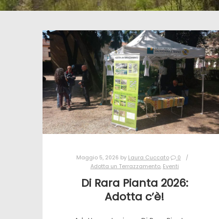
Maggio 5, 2026
by
Laura Cuccato
0
Adotta un Terrazzamento
,
Eventi
Di Rara Pianta 2026:
Adotta c’è!