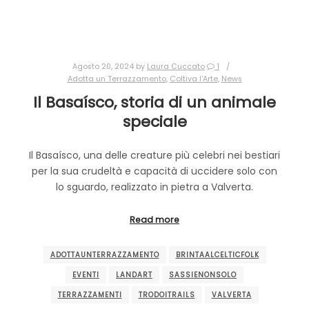
Agosto 20, 2024
by
Laura Cuccato
1
Adotta un Terrazzamento
,
Coltiva l'Arte
,
News
Il Basaísco, storia di un animale
speciale
Il Basaísco, una delle creature più celebri nei bestiari
per la sua crudeltà e capacità di uccidere solo con
lo sguardo, realizzato in pietra a Valverta.
Read more
ADOTTAUNTERRAZZAMENTO
BRINTAALCELTICFOLK
EVENTI
LANDART
SASSIENONSOLO
TERRAZZAMENTI
TRODOITRAILS
VALVERTA